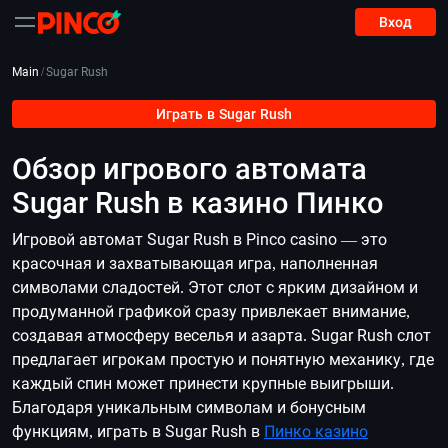
Вход
Main
/
Sugar Rush
Играть в Sugar Rush
Обзор игрового автомата
Sugar Rush в казино Пинко
Игровой автомат Sugar Rush в Pinco casino — это
красочная и захватывающая игра, наполненная
символами сладостей. Этот слот с ярким дизайном и
продуманной графикой сразу привлекает внимание,
создавая атмосферу веселья и азарта. Sugar Rush слот
предлагает игрокам простую и понятную механику, где
каждый спин может принести крупные выигрыши.
Благодаря уникальным символам и бонусным
функциям, играть в Sugar Rush в
Пинко казино