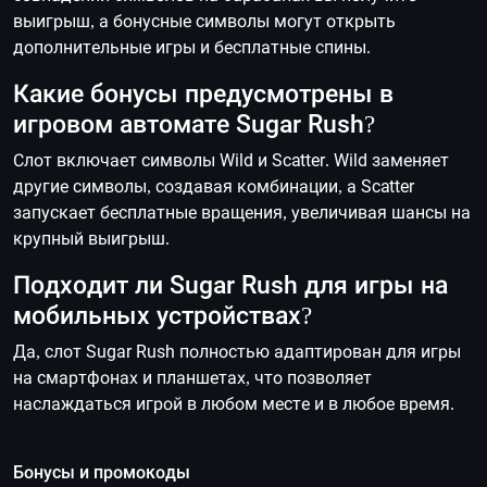
выигрыш, а бонусные символы могут открыть
дополнительные игры и бесплатные спины.
Какие бонусы предусмотрены в
игровом автомате Sugar Rush?
Слот включает символы Wild и Scatter. Wild заменяет
другие символы, создавая комбинации, а Scatter
запускает бесплатные вращения, увеличивая шансы на
крупный выигрыш.
Подходит ли Sugar Rush для игры на
мобильных устройствах?
Да, слот Sugar Rush полностью адаптирован для игры
на смартфонах и планшетах, что позволяет
наслаждаться игрой в любом месте и в любое время.
Бонусы и промокоды