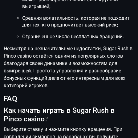
выигрышей;
Средняя волатильность, которая не подходит
для тех, кто предпочитает высокий риск;
Ограниченное число бесплатных вращений.
Несмотря на незначительные недостатки, Sugar Rush в
Pinco casino остаётся одним из популярных слотов
благодаря своей динамике и возможностям для
выигрышей. Простота управления и разнообразие
бонусных функций делают его интересным для всех
категорий игроков.
FAQ
Как начать играть в Sugar Rush в
Pinco casino?
Выберите ставку и нажмите кнопку вращения. При
совпадении символов на барабанах вы получите